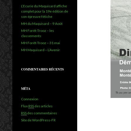
L’Ecurie du Maquisard affiche
complet pour la 19e édition de
son épreuve fétiche
MH du Maquisard – 9 Août
MH Forêt-Trooz – les
classements
MH Forêt-Trooz – 31 mai
MH Maquisard – L’Avenir
COMMENTAIRES RÉCENTS
MÉTA
Connexion
Flux
RSS
des articles
RSS
des commentaires
Site de WordPress-FR