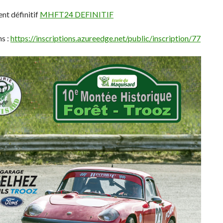
nt définitif
MHFT24 DEFINITIF
ns :
https://inscriptions.azureedge.net/public/inscription/77