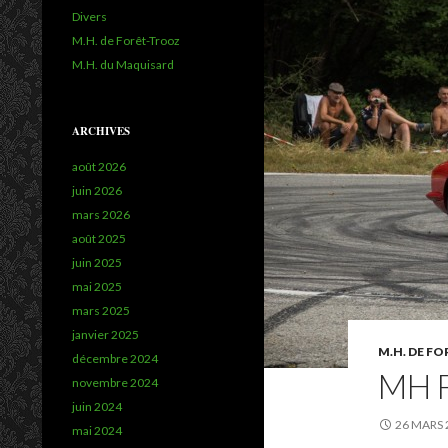
Divers
M.H. de Forêt-Trooz
M.H. du Maquisard
ARCHIVES
août 2026
juin 2026
mars 2026
août 2025
juin 2025
mai 2025
mars 2025
janvier 2025
M.H. DE F
décembre 2024
MH 
novembre 2024
juin 2024
26 MARS 
mai 2024