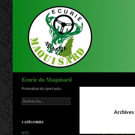
Recherche
Ecurie du Maquisard
Promotion du sport auto
Recherche pour :
Archives
CATÉGORIES
BTO