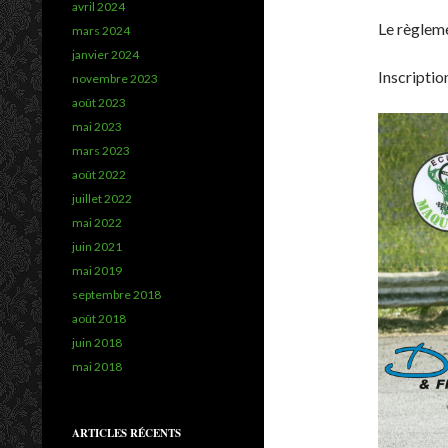
avril 2024
Le règleme
mars 2024
janvier 2024
Inscriptio
novembre 2023
août 2023
mai 2023
mars 2023
août 2022
juillet 2022
mai 2022
juin 2021
mai 2019
septembre 2018
août 2018
juin 2018
mai 2018
ARTICLES RÉCENTS