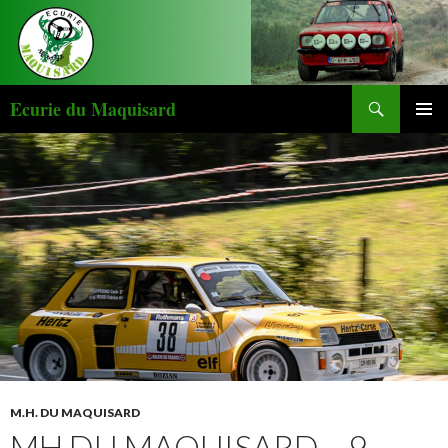
Recherche
Ecurie du Maquisard
ALLER AU CONTENU PRINCIPAL
M.H. DU MAQUISARD
MH DU MAQUISARD – 9