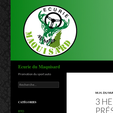
Recherche
Ecurie du Maquisard
Promotion du sport auto
Recherche pour :
M.H. DU M
3 HE
CATÉGORIES
PRÉ
BTO