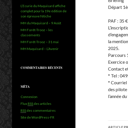
Briefing
L’Ecurie du Maquisard affiche
Départ 1
complet pour la 19e édition de
son épreuve fétiche
PAF : 35 €
MH du Maquisard – 9 Août
L’inscript
MH Forêt-Trooz – les
d’engagem
classements
la mention
MH Forêt-Trooz – 31 mai
2025.
MH Maquisard – L’Avenir
Parcours 
Exercice 
COMMENTAIRES RÉCENTS
Contact et
* Tel : 0
* Courriel
MÉTA
des pilote
l’année du
Connexion
Flux
RSS
des articles
RSS
des commentaires
Site de WordPress-FR
ARTICLE P