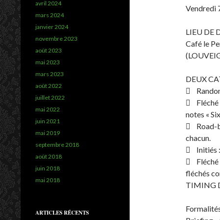
avril 2024
Vendredi 
mars 2024
janvier 2024
LIEU DE 
novembre 2023
Café le P
août 2023
(LOUVEIG
mai 2023
mars 2023
DEUX CA
août 2022
 Randon
juillet 2022
 Fléché o
mai 2022
notes « Six
juin 2021
 Road-boo
mai 2019
chacun.
septembre 2018
 Initiés 
août 2018
 Fléché or
juin 2018
fléchés co
mai 2018
TIMING D
Formalité
ARTICLES RÉCENTS