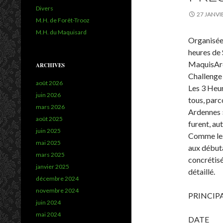
Divers
27 JANVI
M.H. de Forêt-Trooz
M.H. du Maquisard
Organisée 
heures de 
MaquisArde
ARCHIVES
Challenge
août 2026
Les 3 Heur
juin 2026
tous, parc
mars 2026
Ardennes »
août 2025
furent, au
juin 2025
Comme les 
mai 2025
aux débuta
mars 2025
concrétisé
janvier 2025
détaillé.
décembre 2024
novembre 2024
PRINCIP
juin 2024
mai 2024
DATE