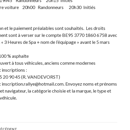
 19h45 Randonneurs 20h15 Initiés
ère voiture 20h00 Randonneurs 20h30 Initiés
ion et le paiement préalables sont souhaités. Les droits
ent sont à verser sur le compte BE95 3770 1860 6758 avec
 « 3 Heures de Spa + nom de l’équipage » avant le 5 mars
100 % asphalte
ouvert à tous véhicules, anciens comme modernes
 inscriptions :
495 20 90 45 (R. VANDEVORST)
 : inscription.rallye@hotmail.com. Envoyez noms et prénoms
 et navigateur, la catégorie choisie et la marque, le type et
 véhicule.
RÉCÉDENT