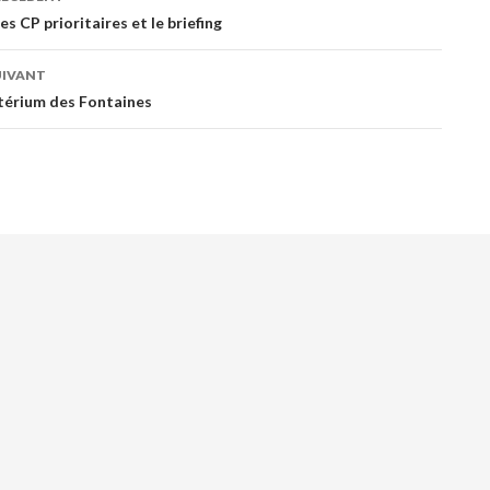
tion de l'article
es CP prioritaires et le briefing
UIVANT
térium des Fontaines