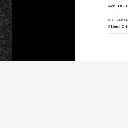
Naviga
Acoutil – L
ARTICLE S
21ème Cri